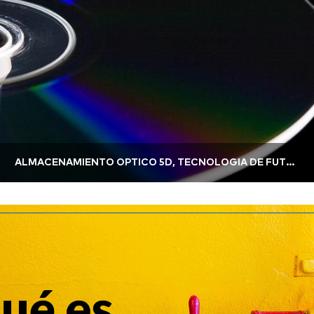
ALMACENAMIENTO ÓPTICO 5D, TECNOLOGÍA DE FUTURO A TENER EN CUENTA.