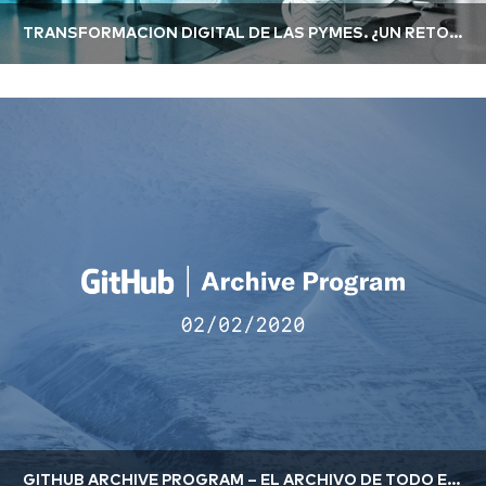
TRANSFORMACIÓN DIGITAL DE LAS PYMES. ¿UN RETO AL ALCANCE DE TODOS?
GITHUB ARCHIVE PROGRAM – EL ARCHIVO DE TODO EL SOFTWARE LIBRE PARA PRESEVERAR SU FUTURO.