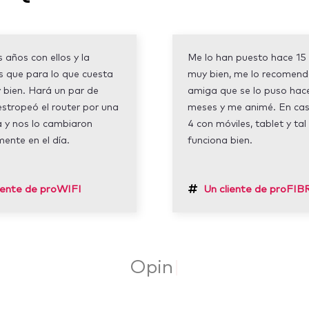
 años con ellos y la
Me lo han puesto hace 15 
s que para lo que cuesta
muy bien, me lo recomen
 bien. Hará un par de
amiga que se lo puso hac
estropeó el router por una
meses y me animé. En ca
 y nos lo cambiaron
4 con móviles, tablet y tal
mente en el día.
funciona bien.
iente de proWIFI
Un cliente de proFIB
Opiniones 100%
|