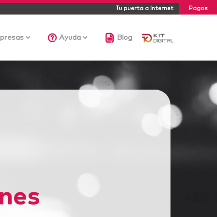
Tu puerta a Internet
Pagos
presas
Ayuda
Blog
nes
|