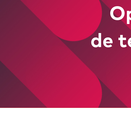
Op
de t