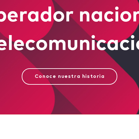
erador nacio
elecomunicac
Conoce nuestra historia