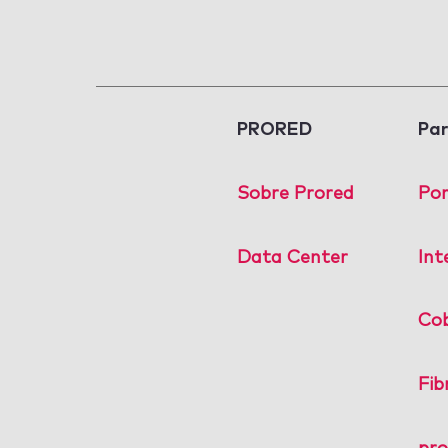
PRORED
Par
Sobre Prored
Po
Data Center
Int
Co
Fib