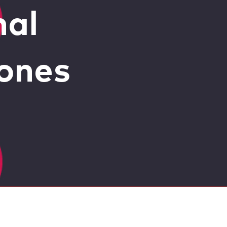
nal
iones