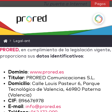
Tu puerta a Internet
Pagos
Home
Legal-ant
PRORED
, en cumplimiento de la legislación vigente,
proporciona sus
datos identificativos
:
Dominio
:
www.prored.es
Titular
: PRORED Comunicaciones S.L.
Domicilio
: Calle Louis Pasteur 6, Parque
Tecnológico de Valencia, 46980 Paterna
(Valencia)
CIF
: B96676978
E-mail
:
info@prored.es