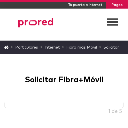
Tu puerta a Internet
Pagos
Home
Particulares
Internet
Fibra más Móvil
Solicitar
Solicitar Fibra+Móvil
1 de 5